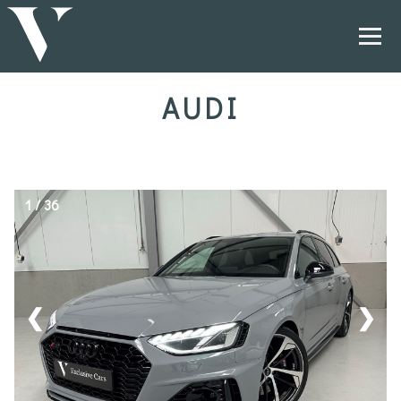
AUDI
1 / 36
❮
❯