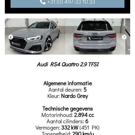
+31 (0) 497-33 10 33
Audi RS4 Quattro 2.9 TFSI
Algemene informatie
Aantal deuren:
5
Kleur:
Nardo Grey
Technische gegevens
Motorinhoud:
2.894 cc
Aantal cilinders:
6
Vermogen:
332 kW
(451 PK)
Topsnelheid:
290 km/u